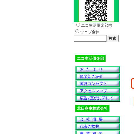
エコ生活倶楽部内
ウェブ全体
エコ生活倶楽部
お た よ り
倶楽部ご紹介
運営コンセプト
アクセスマップ
広告/宣伝に関して
北日商事株式会社
会 社 概 要
代表ご挨拶
事 業 概 要