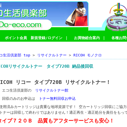
｜
ポイント会員 新規登録/ログイン
｜
お買物総合案内
｜
各種お問
コ生活倶楽部 top
>
リサイクルトナー
>
RICOH モノクロ
ICOHリサイクルトナー タイプ720B 納品後回収
RICOH リコー
タイプ720B
リサイクルトナー！
エコ生活倶楽部の
リサイクルトナー館
回収のみのお申込は
トナー無料回収お申込
●使用済みカートリッジは貴重な地球資源です！ 空カートリッジ回収にご協力
●トナーは回収して終わりではありません！適正再生・適正処分を責任をもっ
タイプ７２０Ｂ
品質もアフターサービスも安心！