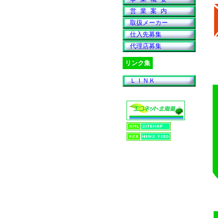
営 業 案 内
取扱メーカー
仕入先募集
代理店募集
リンク集
ＬＩＮＫ