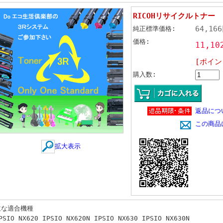
RICOHリサイクルトナー 
64,16
純正標準価格:
価格:
11,1
[ポイン
購入数:
返品につ
この商品
拡大表示
主な適合機種
PSIO NX620 IPSIO NX620N IPSIO NX630 IPSIO NX630N