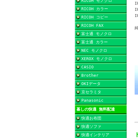
RICOH モノクロ
I
RICOH カラー
I
I
RICOH コピー
RICOH FAX
純
富士通 モノクロ
富士通 カラー
NEC モノクロ
XEROX モノクロ
CASIO
Brother
OKIデータ
京セラミタ
Panasonic
暮しの快適 無料配達
快適お布団
快適ソファ
快適インテリア