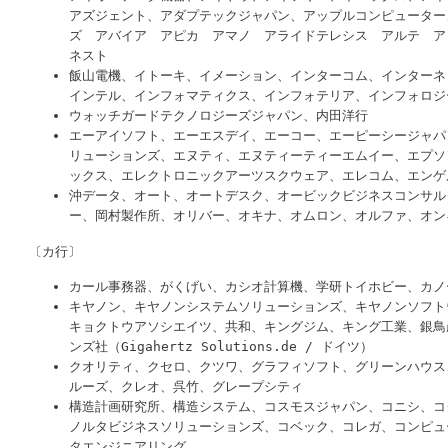
アズジェント、アダプテックジャパン、アップルコンピューター
ズ アバイア アピカ アマノ アライドテレシス アルテ ア
ネスト
飯山電機、イトーキ、イメーション、インターコム、インターネ
インテル、インフォマティクス、インフォテリア、インフォロジ
ウォッチガードテクノロジーズジャパン、内田洋行
エーアイソフト、エーエスデイ、エーコー、エーピーシージャパ
リューションズ、エヌティ、エヌティーティーエムイー、エプソ
ックス、エレクトロニックアーツスクウェア、エレコム、エンゲ
沖データ、オート、オートデスク、オービックビジネスコンサル
ー、岡村製作所、オリバー、オキナ、オムロン、オルファ、オ
〔カ行〕
カール事務器、がくげい、カシオ計算機、学研トイホビー、カノ
キヤノン、キヤノンシステムソリューションズ、キヤノンソフト
キョクトウアソシエイツ、共和、キングジム、キング工業、銀鳥
ンズ社（Gigahertz Solutions.de / ドイツ）
クオリティ、クセロ、クツワ、グラフィソフト、グリーンハウス
ルーズ、クレオ、呉竹、グレープシティ
構造計画研究所、構造システム、コスモスジャパン、コニシ、コ
ノルタビジネスソリューションズ、コベック、コレガ、コンピュ
タエンジニアリング