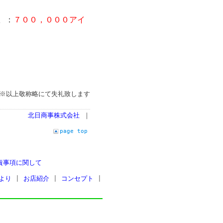
 ：
７００，０００アイ
※以上敬称略にて失礼致します
北日商事株式会社
｜
page top
責事項に関して
より
|
お店紹介
|
コンセプト
|