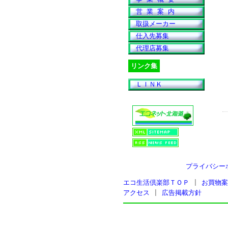
営 業 案 内
取扱メーカー
仕入先募集
代理店募集
リンク集
ＬＩＮＫ
プライバシー
エコ生活倶楽部ＴＯＰ
|
お買物案
アクセス
|
広告掲載方針