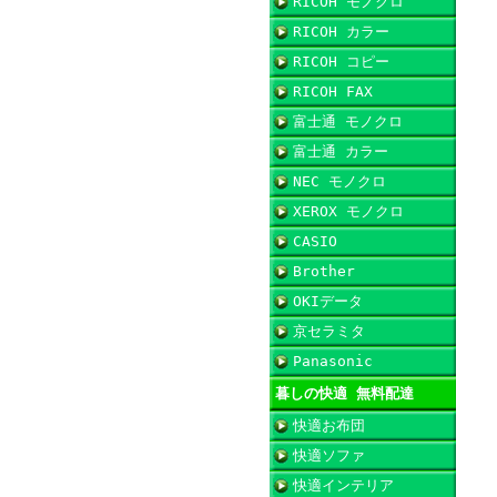
RICOH モノクロ
RICOH カラー
RICOH コピー
RICOH FAX
富士通 モノクロ
富士通 カラー
NEC モノクロ
XEROX モノクロ
CASIO
Brother
OKIデータ
京セラミタ
Panasonic
暮しの快適 無料配達
快適お布団
快適ソファ
快適インテリア