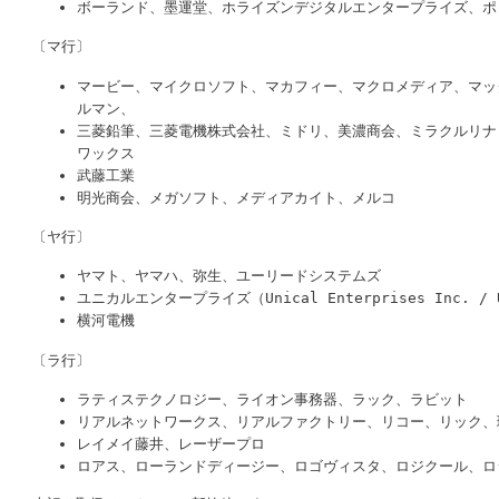
ボーランド、墨運堂、ホライズンデジタルエンタープライズ、ポ
〔マ行〕
マービー、マイクロソフト、マカフィー、マクロメディア、マッ
ルマン、
三菱鉛筆、三菱電機株式会社、ミドリ、美濃商会、ミラクルリナ
ワックス
武藤工業
明光商会、メガソフト、メディアカイト、メルコ
〔ヤ行〕
ヤマト、ヤマハ、弥生、ユーリードシステムズ
ユニカルエンタープライズ（Unical Enterprises Inc. /
横河電機
〔ラ行〕
ラティステクノロジー、ライオン事務器、ラック、ラビット
リアルネットワークス、リアルファクトリー、リコー、リック、
レイメイ藤井、レーザープロ
ロアス、ローランドディージー、ロゴヴィスタ、ロジクール、ロ