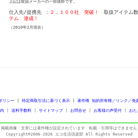
上記は取扱メーカーの一部抜粋です。
仕入先/提携先 ：
２，１００社 突破！
取扱アイテム数
テム 達成！
（2010年2月現在）
ポリシー
|
特定商取引法に基づく表示
|
著作権 知的所有権／リンク／免
内
|
送料手数料
|
サイトマップ
|
お問合せ
|
お客様の声受付
|
おた
掲載画像・文章には著作権が設定されています 転載・引用等はできません
Copyright©2006-2026 エコ生活倶楽部 All Rights Reserved