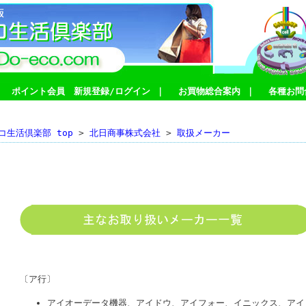
｜
ポイント会員 新規登録/ログイン
｜
お買物総合案内
｜
各種お問
コ生活倶楽部 top
>
北日商事株式会社
>
取扱メーカー
取扱メーカー
〔ア行〕
アイオーデータ機器、アイドウ、アイフォー、イニックス、アイ