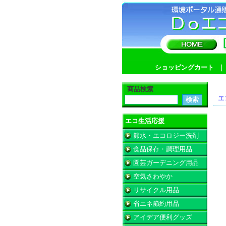
ショッピングカート
商品検索
エ
エコ生活応援
節水・エコロジー洗剤
食品保存・調理用品
園芸ガーデニング用品
空気さわやか
リサイクル用品
省エネ節約用品
アイデア便利グッズ