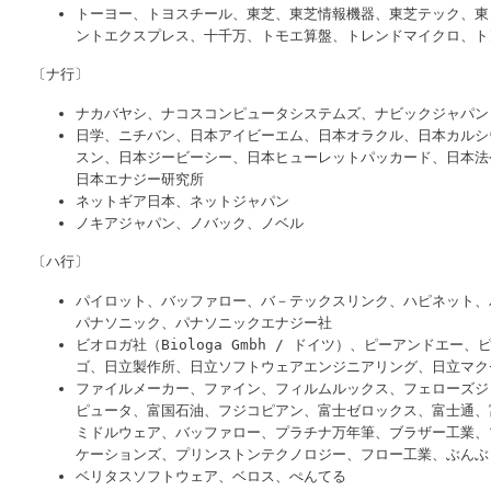
トーヨー、トヨスチール、東芝、東芝情報機器、東芝テック、東
ントエクスプレス、十千万、トモエ算盤、トレンドマイクロ、ト
〔ナ行〕
ナカバヤシ、ナコスコンピュータシステムズ、ナビックジャパン
日学、ニチバン、日本アイビーエム、日本オラクル、日本カルシ
スン、日本ジービーシー、日本ヒューレットパッカード、日本法
日本エナジー研究所
ネットギア日本、ネットジャパン
ノキアジャパン、ノバック、ノベル
〔ハ行〕
パイロット、バッファロー、バ－テックスリンク、ハピネット、
パナソニック、パナソニックエナジー社
ビオロガ社（Biologa Gmbh / ドイツ）、ピーアンドエー
ゴ、日立製作所、日立ソフトウェアエンジニアリング、日立マク
ファイルメーカー、ファイン、フィルムルックス、フェローズジ
ピュータ、富国石油、フジコピアン、富士ゼロックス、富士通、
ミドルウェア、バッファロー、プラチナ万年筆、ブラザー工業、
ケーションズ、プリンストンテクノロジー、フロー工業、ぶんぶ
ベリタスソフトウェア、ベロス、ぺんてる