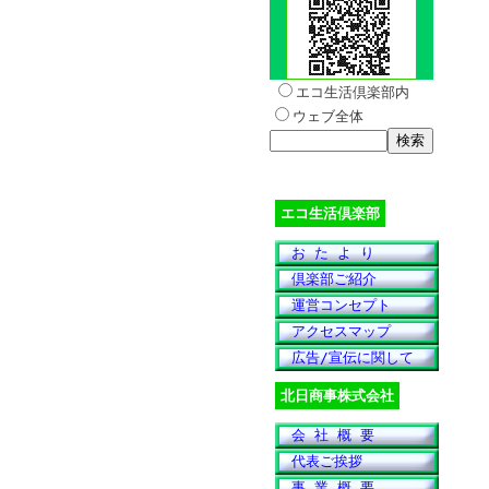
エコ生活倶楽部内
ウェブ全体
エコ生活倶楽部
お た よ り
倶楽部ご紹介
運営コンセプト
アクセスマップ
広告/宣伝に関して
北日商事株式会社
会 社 概 要
代表ご挨拶
事 業 概 要