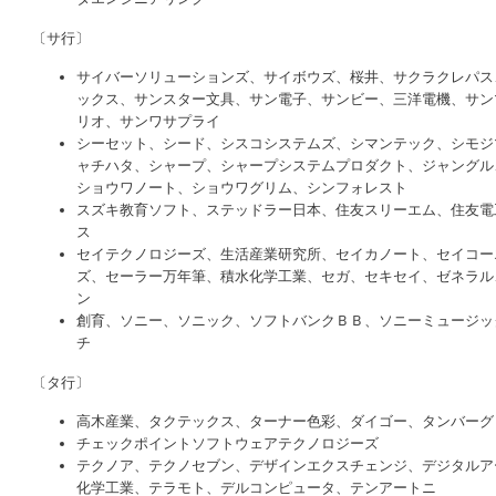
〔サ行〕
サイバーソリューションズ、サイボウズ、桜井、サクラクレパス
ックス、サンスター文具、サン電子、サンビー、三洋電機、サン
リオ、サンワサプライ
シーセット、シード、シスコシステムズ、シマンテック、シモジ
ャチハタ、シャープ、シャープシステムプロダクト、ジャングル
ショウワノート、ショウワグリム、シンフォレスト
スズキ教育ソフト、ステッドラー日本、住友スリーエム、住友電
ス
セイテクノロジーズ、生活産業研究所、セイカノート、セイコー
ズ、セーラー万年筆、積水化学工業、セガ、セキセイ、ゼネラル
ン
創育、ソニー、ソニック、ソフトバンクＢＢ、ソニーミュージッ
チ
〔タ行〕
高木産業、タクテックス、ターナー色彩、ダイゴー、タンバーグ
チェックポイントソフトウェアテクノロジーズ
テクノア、テクノセブン、デザインエクスチェンジ、デジタルア
化学工業、テラモト、デルコンピュータ、テンアートニ