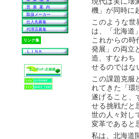
現代は実に壊
営 業 案 内
機」が同時に
取扱メーカー
このような世
仕入先募集
代理店募集
は、「北海道
これからの時
リンク集
発展」の両立
ＬＩＮＫ
造、すなわち
せるのではな
この課題克服
れてきた「環
遂げること、
せる挑戦だと
世の人々対し
変革であると
私は、北海道