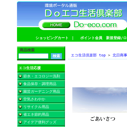
ショッピングカート
｜
ポイント会員 新規登録/ロ
商品検索
エコ生活倶楽部 top
>
北日商
エコ生活応援
代表ご挨拶
節水・エコロジー洗剤
食品保存・調理用品
園芸ガーデニング用品
空気さわやか
リサイクル用品
省エネ節約用品
アイデア便利グッズ