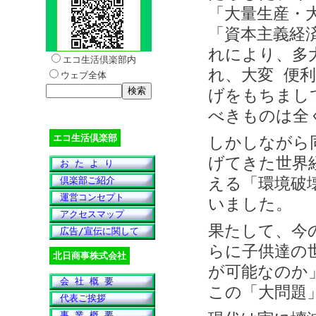
「大量生産・
「資本主義経
れにより、多
エコ生活倶楽部内
れ、大変 便
ウェブ全体
げをもちまし
べきものは全
エコ生活倶楽部
しかしながら
げてきた世界
お た よ り
える「環境破
倶楽部ご紹介
運営コンセプト
いました。
アクセスマップ
果たして、今
広告/宣伝に関して
らに子供達の
北日商事株式会社
が可能なのか
会 社 概 要
この「大問題
代表ご挨拶
事 業 概 要