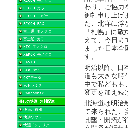
RICOH モノクロ
わり、ご協力
RICOH カラー
御礼申し上げ
RICOH コピー
た、北洋に浮
RICOH FAX
「札幌」に敬
富士通 モノクロ
えて、今日ま
富士通 カラー
NEC モノクロ
ました日本全
XEROX モノクロ
す。
CASIO
明治以降、日
Brother
道も大きな時
OKIデータ
中で私どもも
京セラミタ
変更を加え続
Panasonic
暮しの快適 無料配達
北海道は明治
快適お布団
て来られた、
快適ソファ
開墾・開拓が
快適インテリア