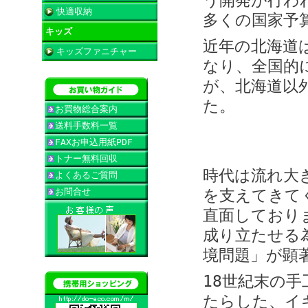
う開発が行わ
快適収納
多くの国家予
キッズ
近年の北海道
キッズファニチャー
なり、全国的
が、北海道以
た。
お買物総合案内
送料手数料一覧
FAXお申込用紙PDF
トナー無料回収
時代は流れ大
よくあるご質問
お問合せ
を支えてきて
直面しており
成り立たせる
境問題」が顕
18世紀末の
たらした、イ