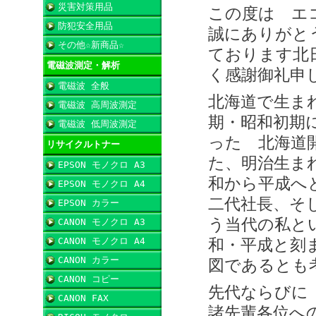
災害対策用品
この度は エ
防犯安全用品
誠にありがと
その他☆新商品☆
ております北
電磁波測定・解析
く感謝御礼申
電磁波 全般
北海道で生ま
電磁波 高周波測定
期・昭和初期
電磁波 低周波測定
った 北海道
リサイクルトナー
た、明治生ま
EPSON モノクロ A3
和から平成へ
EPSON モノクロ A4
二代社長、そ
EPSON カラー
う当代の私と
CANON モノクロ A3
CANON モノクロ A4
和・平成と刻
CANON カラー
図であるとも
CANON コピー
先代ならびに
CANON FAX
諸先輩各位へ