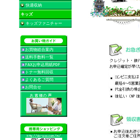
快適収納
キッズ
キッズファニチャー
お買物総合案内
送料手数料一覧
FAXお申込用紙PDF
トナー無料回収
よくあるご質問
お問合せ