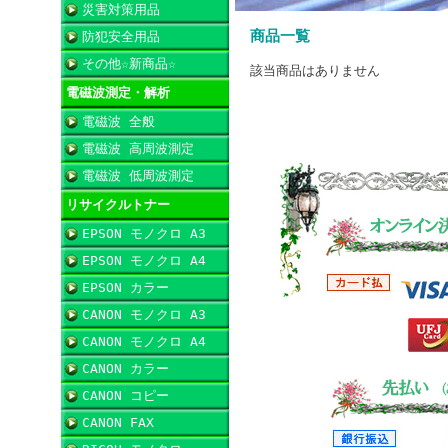
災害対策用品
商品一覧
防犯安全用品
その他☆新商品☆
該当商品はありません
電磁波測定・解析
電磁波 全般
電磁波 高周波測定
電磁波 低周波測定
リサイクルトナー
EPSON モノクロ A3
EPSON モノクロ A4
EPSON カラー
CANON モノクロ A3
CANON モノクロ A4
CANON カラー
CANON コピー
CANON FAX