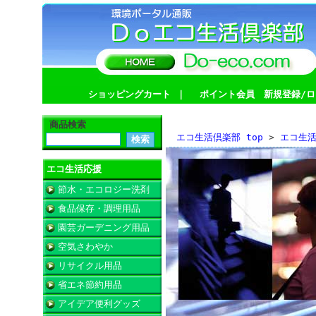
ショッピングカート
｜
ポイント会員 新規登録/ロ
商品検索
エコ生活倶楽部 top
>
エコ生
エコ生活応援
節水・エコロジー洗剤
食品保存・調理用品
園芸ガーデニング用品
空気さわやか
リサイクル用品
省エネ節約用品
アイデア便利グッズ