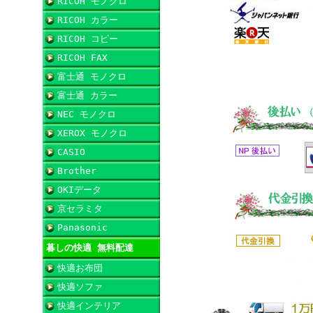
RICOH モノクロ
RICOH カラー
RICOH コピー
RICOH FAX
富士通 モノクロ
富士通 カラー
NEC モノクロ
XEROX モノクロ
CASIO
Brother
OKIデータ
京セラミタ
Panasonic
暮しの快適 無料配達
快適お布団
快適ソファ
快適インテリア