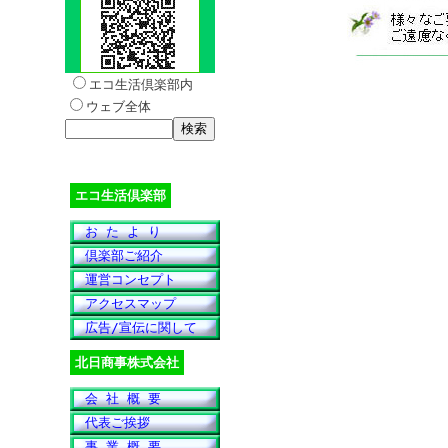
エコ生活倶楽部内
ウェブ全体
エコ生活倶楽部
お た よ り
倶楽部ご紹介
運営コンセプト
アクセスマップ
広告/宣伝に関して
北日商事株式会社
会 社 概 要
代表ご挨拶
事 業 概 要