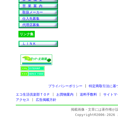
営 業 案 内
取扱メーカー
仕入先募集
代理店募集
リンク集
ＬＩＮＫ
プライバシーポリシー
|
特定商取引法に基
エコ生活倶楽部ＴＯＰ
|
お買物案内
|
送料手数料
|
サイトマ
アクセス
|
広告掲載方針
掲載画像・文章には著作権が
Copyright©2006-202