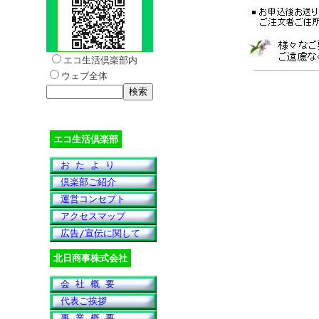
エコ生活倶楽部内
ウェブ全体
エコ生活倶楽部
お た よ り
倶楽部ご紹介
運営コンセプト
アクセスマップ
広告/宣伝に関して
北日商事株式会社
会 社 概 要
代表ご挨拶
事 業 概 要