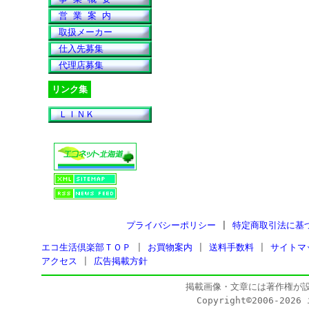
営 業 案 内
取扱メーカー
仕入先募集
代理店募集
リンク集
ＬＩＮＫ
プライバシーポリシー
|
特定商取引法に基
エコ生活倶楽部ＴＯＰ
|
お買物案内
|
送料手数料
|
サイトマ
アクセス
|
広告掲載方針
掲載画像・文章には著作権が
Copyright©2006-202