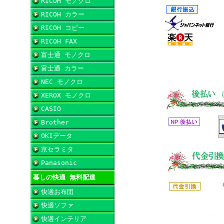
RICOH モノクロ
RICOH カラー
RICOH コピー
RICOH FAX
富士通 モノクロ
富士通 カラー
NEC モノクロ
XEROX モノクロ
CASIO
Brother
OKIデータ
京セラミタ
Panasonic
暮しの快適 無料配達
快適お布団
快適ソファ
快適インテリア