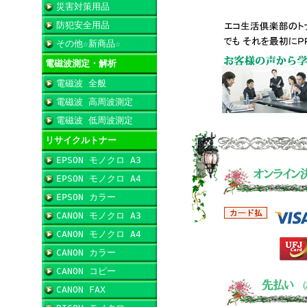
災害対策用品
防犯安全用品
その他☆新商品☆
電磁波測定・解析
電磁波 全般
電磁波 高周波測定
電磁波 低周波測定
リサイクルトナー
EPSON モノクロ A3
EPSON モノクロ A4
EPSON カラー
CANON モノクロ A3
CANON モノクロ A4
CANON カラー
CANON コピー
CANON FAX