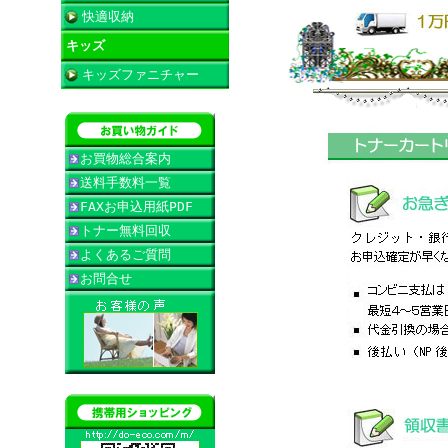
快適収納
キッズ
キッズファニチャー
お買物総合案内
送料手数料一覧
FAXお申込用紙PDF
トナー無料回収
よくあるご質問
お問合せ