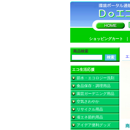
ショッピングカート
商品検索
エ
エコ生活応援
節水・エコロジー洗剤
食品保存・調理用品
園芸ガーデニング用品
空気さわやか
リサイクル用品
省エネ節約用品
アイデア便利グッズ
商