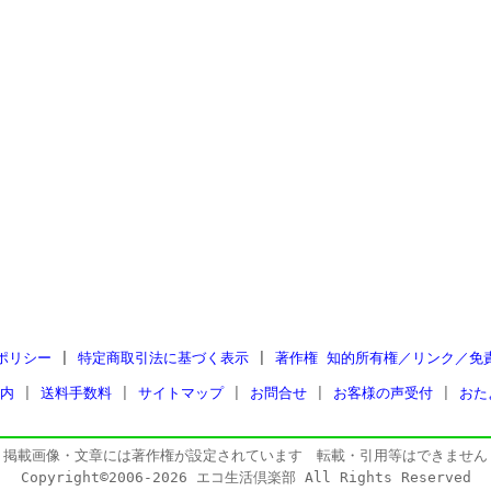
ポリシー
|
特定商取引法に基づく表示
|
著作権 知的所有権／リンク／免
内
|
送料手数料
|
サイトマップ
|
お問合せ
|
お客様の声受付
|
おた
掲載画像・文章には著作権が設定されています 転載・引用等はできません
Copyright©2006-2026 エコ生活倶楽部 All Rights Reserved