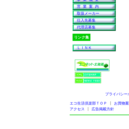
営 業 案 内
取扱メーカー
仕入先募集
代理店募集
リンク集
ＬＩＮＫ
プライバシー
エコ生活倶楽部ＴＯＰ
|
お買物案
アクセス
|
広告掲載方針