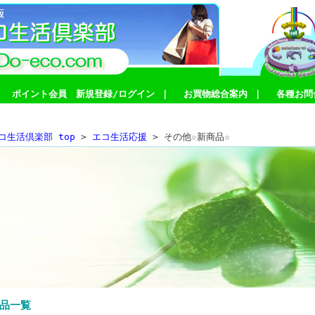
｜
ポイント会員 新規登録/ログイン
｜
お買物総合案内
｜
各種お問
コ生活倶楽部 top
>
エコ生活応援
> その他☆新商品☆
品一覧