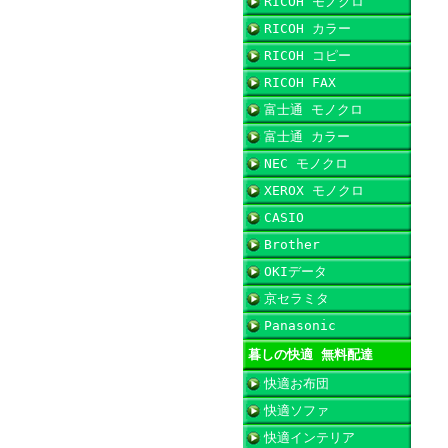
RICOH モノクロ
RICOH カラー
RICOH コピー
RICOH FAX
富士通 モノクロ
富士通 カラー
NEC モノクロ
XEROX モノクロ
CASIO
Brother
OKIデータ
京セラミタ
Panasonic
暮しの快適 無料配達
快適お布団
快適ソファ
快適インテリア