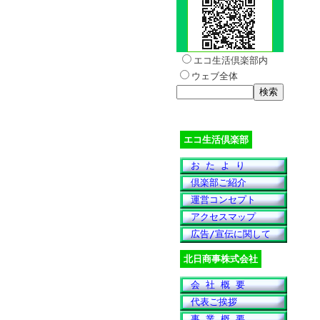
エコ生活倶楽部内
ウェブ全体
エコ生活倶楽部
お た よ り
倶楽部ご紹介
運営コンセプト
アクセスマップ
広告/宣伝に関して
北日商事株式会社
会 社 概 要
代表ご挨拶
事 業 概 要