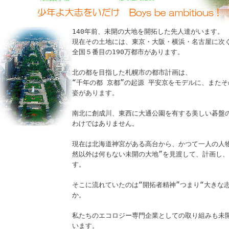
140年前、未開の大地を開拓した先人達がいます。
現在その土地には、東京・大阪・横浜・名古屋に次
全国５番目の190万都市があります。
北の都を目指した札幌市の都市計画は、
“千年の都 京都”の起源 平安京をモデルに、また
姿があります。
南北に創成川、東西に大通公園を有する美しい碁盤
わけではありません。
現在は北海道神宮がある高台から、かつて一人の人
然以外は何もない未開の大地”を見渡して、計画し
す。
そこに流れていたのは“開拓者精神”つまり“大きな
か。
私たちのエコロジー専門企業としての取り組みも未
います。