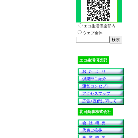
エコ生活倶楽部内
ウェブ全体
エコ生活倶楽部
お た よ り
倶楽部ご紹介
運営コンセプト
アクセスマップ
広告/宣伝に関して
北日商事株式会社
会 社 概 要
代表ご挨拶
事 業 概 要