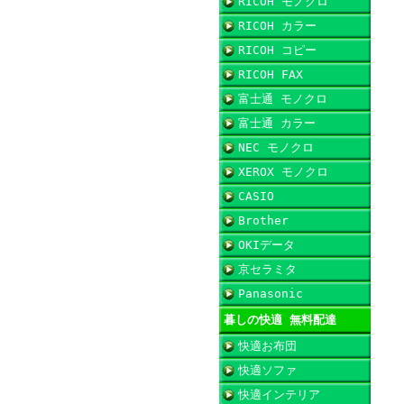
RICOH モノクロ
RICOH カラー
RICOH コピー
RICOH FAX
富士通 モノクロ
富士通 カラー
NEC モノクロ
XEROX モノクロ
CASIO
Brother
OKIデータ
京セラミタ
Panasonic
暮しの快適 無料配達
快適お布団
快適ソファ
快適インテリア