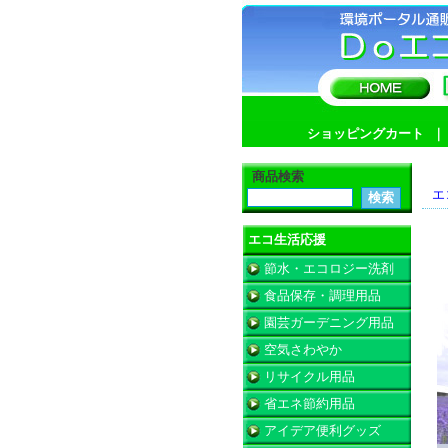
ショッピングカート
商品検索
エ
エコ生活応援
節水・エコロジー洗剤
食品保存・調理用品
園芸ガーデニング用品
空気さわやか
リサイクル用品
省エネ節約用品
アイデア便利グッズ