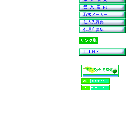
営 業 案 内
取扱メーカー
仕入先募集
代理店募集
リンク集
ＬＩＮＫ