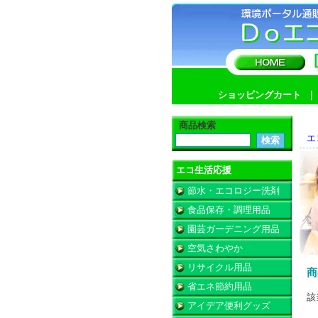
ショッピングカート
商品検索
エ
エコ生活応援
節水・エコロジー洗剤
食品保存・調理用品
園芸ガーデニング用品
空気さわやか
リサイクル用品
商
省エネ節約用品
該
アイデア便利グッズ