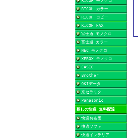
RICOH モノクロ
RICOH カラー
RICOH コピー
RICOH FAX
富士通 モノクロ
富士通 カラー
NEC モノクロ
XEROX モノクロ
CASIO
Brother
OKIデータ
京セラミタ
Panasonic
暮しの快適 無料配達
快適お布団
快適ソファ
快適インテリア