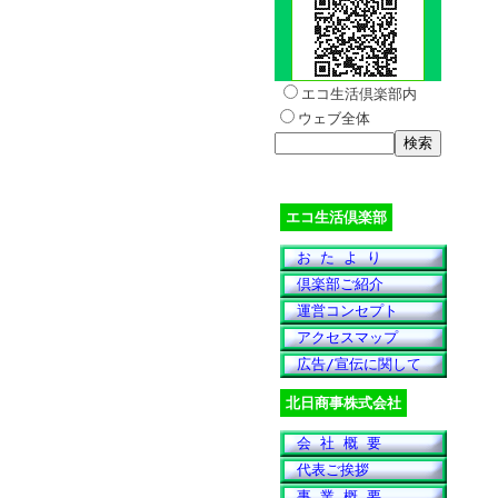
エコ生活倶楽部内
ウェブ全体
エコ生活倶楽部
お た よ り
倶楽部ご紹介
運営コンセプト
アクセスマップ
広告/宣伝に関して
北日商事株式会社
会 社 概 要
代表ご挨拶
事 業 概 要