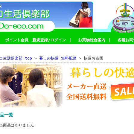
｜
ポイント会員 新規登録/ログイン
｜
お買物総合案内
｜
各種お問
コ生活倶楽部 top
>
暮しの快適 無料配達
> 快適お布団
品一覧
当商品はありません