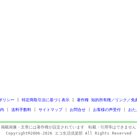
ポリシー
|
特定商取引法に基づく表示
|
著作権 知的所有権／リンク／免
内
|
送料手数料
|
サイトマップ
|
お問合せ
|
お客様の声受付
|
おた
掲載画像・文章には著作権が設定されています 転載・引用等はできません
Copyright©2006-2026 エコ生活倶楽部 All Rights Reserved