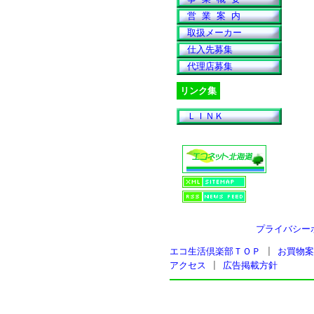
営 業 案 内
取扱メーカー
仕入先募集
代理店募集
リンク集
ＬＩＮＫ
プライバシー
エコ生活倶楽部ＴＯＰ
|
お買物案
アクセス
|
広告掲載方針