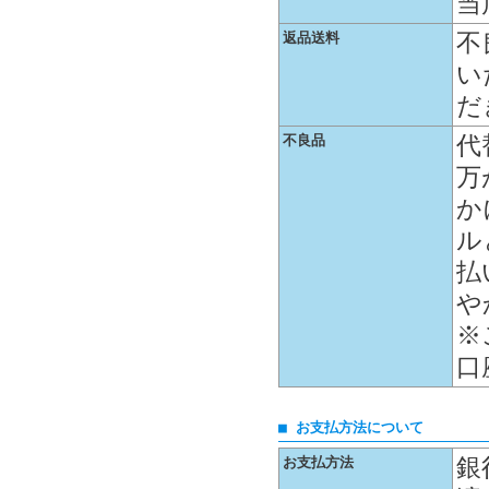
当
不
返品送料
い
だ
代
不良品
万
か
ル
払
や
※
口
■ お支払方法について
銀
お支払方法