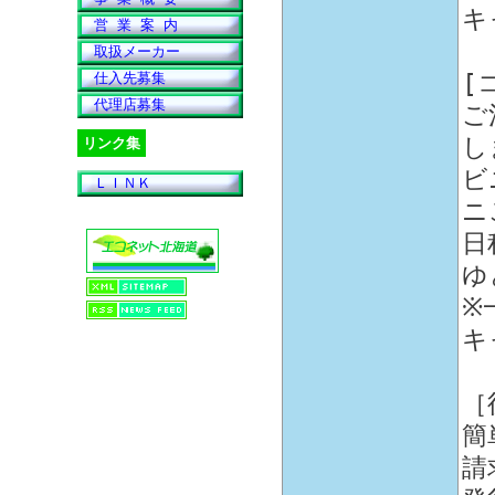
キ
営 業 案 内
取扱メーカー
[
仕入先募集
代理店募集
ご
し
リンク集
ビ
ＬＩＮＫ
ニ
日
ゆ
※
キ
［
簡
請