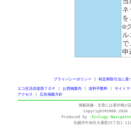
当
ネ
を
◎
ル
で
申
プライバシーポリシー
|
特定商取引法に基
エコ生活倶楽部ＴＯＰ
|
お買物案内
|
送料手数料
|
サイトマ
アクセス
|
広告掲載方針
掲載画像・文章には著作権が
Copyright©2006-202
Produced by
☜Ecology Navigato
札幌市中央区大通西15丁目1-11北