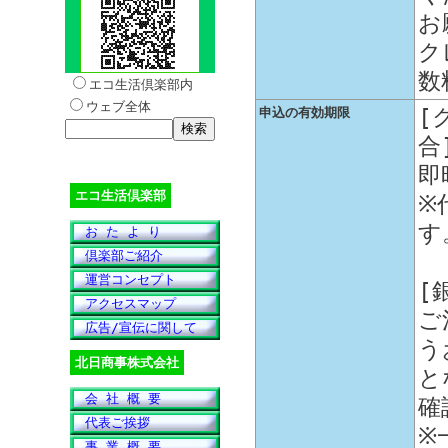
お
ク
数
エコ生活倶楽部内
ウェブ全体
[
申込の有効期限
合
即
エコ生活倶楽部
※
す
お た よ り
倶楽部ご紹介
運営コンセプト
[
アクセスマップ
ご
広告/宣伝に関して
う
北日商事株式会社
と
会 社 概 要
確
代表ご挨拶
※
事 業 概 要