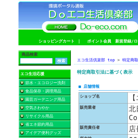
ショッピングカート
｜
ポイント会員 新規登録/ロ
商品検索
エコ生活倶楽部 top
>
特定商
特定商取引法に基づく表示
エコ生活応援
節水・エコロジー洗剤
■ 店舗情報
食品保存・調理用品
【
ショップ名
園芸ガーデニング用品
北
販売業者
空気さわやか
リサイクル用品
Co
省エネ節約用品
店
販売責任者
アイデア便利グッズ