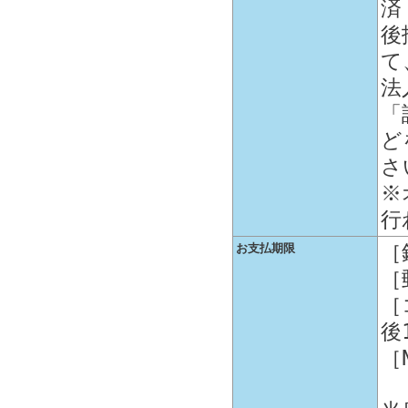
済
後
て
法
「
ど
さ
※
行
［
お支払期限
［
［
後
［