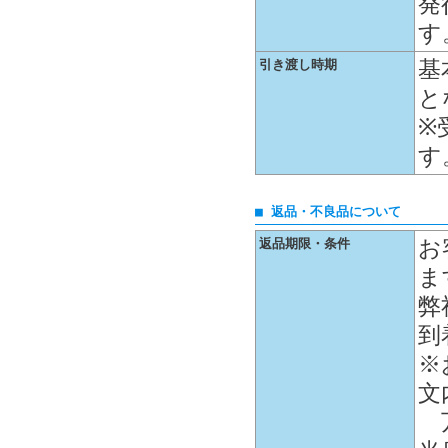
発
す
基
引き渡し時期
と
※
す
■ 返品・不良品について
お
返品期限・条件
ま
弊
到
※
文
万