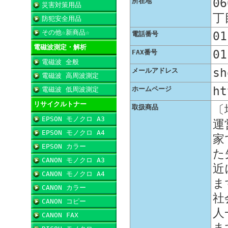
0
所在地
災害対策用品
丁
防犯安全用品
その他☆新商品☆
01
電話番号
電磁波測定・解析
01
FAX番号
電磁波 全般
sh
メールアドレス
電磁波 高周波測定
ht
ホームページ
電磁波 低周波測定
リサイクルトナー
〔
取扱商品
EPSON モノクロ A3
運
EPSON モノクロ A4
家
EPSON カラー
た
CANON モノクロ A3
近
CANON モノクロ A4
ま
CANON カラー
社
CANON コピー
人
CANON FAX
ま