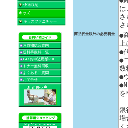
●
快適収納
は
キッズ
さ
キッズファニチャー
さ
●
商品代金以外の必要料金
上
お買物総合案内
●
送料手数料一覧
●
FAXお申込用紙PDF
トナー無料回収
数
よくあるご質問
●
お問合せ
●
を
銀
場
く