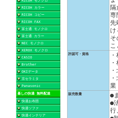
RICOH モノクロ
隔
RICOH カラー
専
RICOH コピー
先
RICOH FAX
富士通 モノクロ
け
富士通 カラー
そ
NEC モノクロ
こ
XEROX モノクロ
・
許認可・資格
CASIO
・
Brother
・
OKIデータ
・
京セラミタ
業
Panasonic
暮しの快適 無料配達
●
販売数量
快適お布団
●
快適ソファ
行
快適インテリア