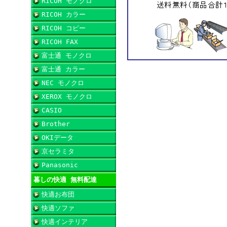
RICOH モノクロ
RICOH カラー
RICOH コピー
RICOH FAX
富士通 モノクロ
富士通 カラー
NEC モノクロ
XEROX モノクロ
CASIO
Brother
OKIデータ
京セラミタ
Panasonic
暮しの快適 無料配達
快適お布団
快適ソファ
快適インテリア