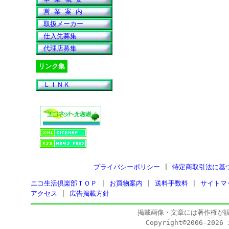
営 業 案 内
取扱メーカー
仕入先募集
代理店募集
リンク集
ＬＩＮＫ
プライバシーポリシー
|
特定商取引法に基
エコ生活倶楽部ＴＯＰ
|
お買物案内
|
送料手数料
|
サイトマ
アクセス
|
広告掲載方針
掲載画像・文章には著作権が
Copyright©2006-202