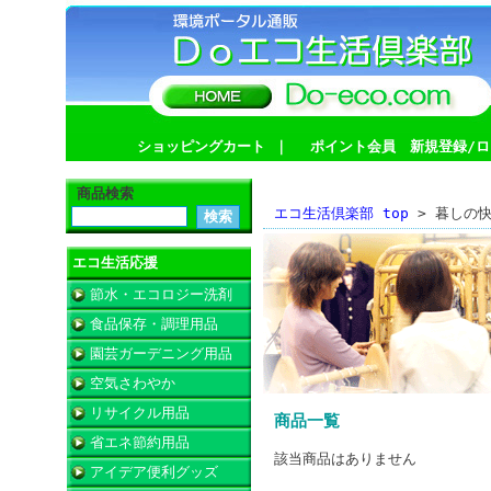
ショッピングカート
｜
ポイント会員 新規登録/ロ
商品検索
エコ生活倶楽部 top
> 暮しの快
エコ生活応援
節水・エコロジー洗剤
食品保存・調理用品
園芸ガーデニング用品
空気さわやか
リサイクル用品
商品一覧
省エネ節約用品
該当商品はありません
アイデア便利グッズ