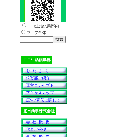
エコ生活倶楽部内
ウェブ全体
エコ生活倶楽部
お た よ り
倶楽部ご紹介
運営コンセプト
アクセスマップ
広告/宣伝に関して
北日商事株式会社
会 社 概 要
代表ご挨拶
事 業 概 要