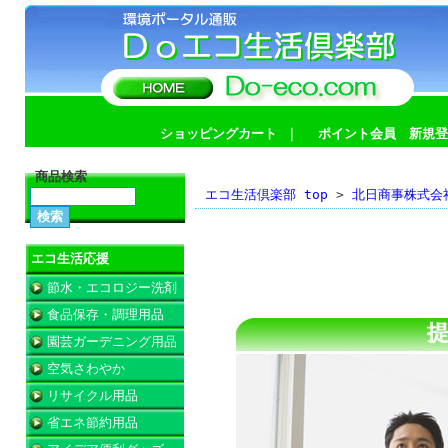
ショッピングカート
｜
ポイント会員 新規登
商品検索
エコ生活倶楽部 top
>
北日商事株式会
仕入先募集
エコ生活応援
節水・エコロジー洗剤
食品保存・調理用品
園芸ガーデニング用品
空気さわやか
リサイクル用品
省エネ節約用品