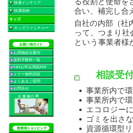
る役割と使命を
快適インテリア
合い、補完し合
快適収納
キッズ
自社の内部（社
キッズファニチャー
って、つまり社
という事業者様
お買物総合案内
送料手数料一覧
FAXお申込用紙PDF
相談受
トナー無料回収
よくあるご質問
お問合せ
事業所内で
事業所内で
エコロジー
ゴミを出さ
資源循環型