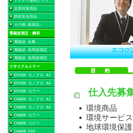
アイデア便利グッズ
災害対策用品
防犯安全用品
その他☆新商品☆
電磁波測定・解析
電磁波 全般
電磁波 高周波測定
電磁波 低周波測定
リサイクルトナー
EPSON モノクロ A3
EPSON モノクロ A4
仕入先募
EPSON カラー
CANON モノクロ A3
環境商品
CANON モノクロ A4
CANON カラー
環境サービ
CANON コピー
地球環境保
CANON FAX