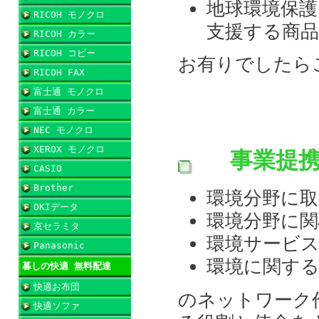
地球環境保
RICOH モノクロ
支援する商
RICOH カラー
RICOH コピー
お有りでしたら
RICOH FAX
富士通 モノクロ
富士通 カラー
NEC モノクロ
XEROX モノクロ
事業提
CASIO
Brother
環境分野に
OKIデータ
環境分野に関
京セラミタ
環境サービ
Panasonic
環境に関す
暮しの快適 無料配達
快適お布団
のネットワーク
快適ソファ