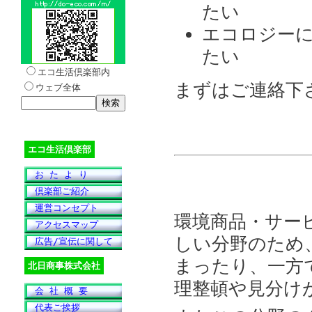
たい
エコロジー
たい
エコ生活倶楽部内
まずはご連絡下
ウェブ全体
エコ生活倶楽部
お た よ り
倶楽部ご紹介
運営コンセプト
環境商品・サー
アクセスマップ
しい分野のため
広告/宣伝に関して
まったり、一方
北日商事株式会社
理整頓や見分け
会 社 概 要
代表ご挨拶