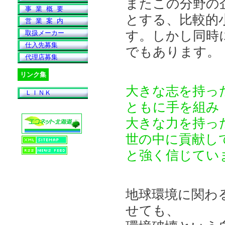
またこの分野の
事 業 概 要
とする、比較的
営 業 案 内
す。しかし同時
取扱メーカー
仕入先募集
でもあります。
代理店募集
リンク集
大きな志を持っ
ＬＩＮＫ
ともに手を組み
大きな力を持っ
世の中に貢献し
と強く信じてい
地球環境に関わ
せても、