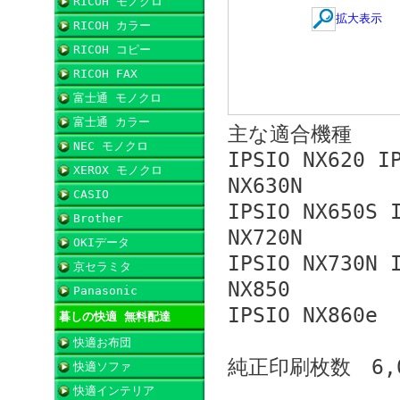
RICOH モノクロ
拡大表示
RICOH カラー
RICOH コピー
RICOH FAX
富士通 モノクロ
富士通 カラー
主な適合機種
NEC モノクロ
IPSIO NX620 I
XEROX モノクロ
NX630N
CASIO
IPSIO NX650S 
Brother
NX720N
OKIデータ
IPSIO NX730N 
京セラミタ
NX850
Panasonic
IPSIO NX860e
暮しの快適 無料配達
快適お布団
純正印刷枚数 6,
快適ソファ
快適インテリア