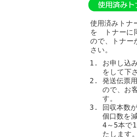
使用済みトナ
を トナーに
ので、トナー
さい。
お申し込
をして下
発送伝票
ので、お
す。
回収本数
個口数を
4～5本で
たします