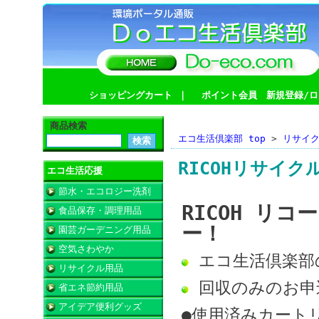
ショッピングカート
｜
ポイント会員 新規登録/ロ
商品検索
エコ生活倶楽部 top
>
リサイ
RICOHリサイク
エコ生活応援
節水・エコロジー洗剤
RICOH リコ
食品保存・調理用品
ー！
園芸ガーデニング用品
空気さわやか
エコ生活倶楽
リサイクル用品
回収のみのお
省エネ節約用品
アイデア便利グッズ
●使用済みカート