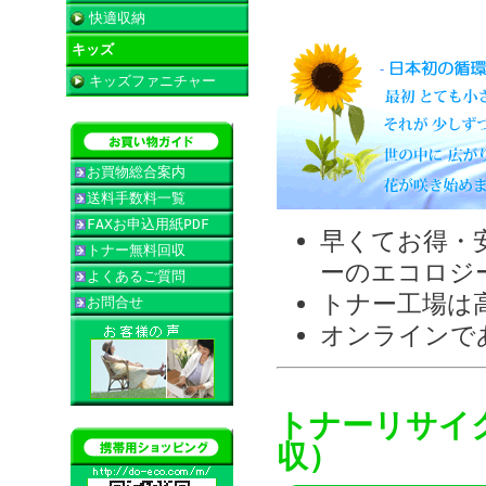
快適収納
キッズ
キッズファニチャー
お買物総合案内
送料手数料一覧
FAXお申込用紙PDF
早くてお得・
トナー無料回収
ーのエコロジ
よくあるご質問
トナー工場は
お問合せ
オンラインで
トナーリサイ
収）