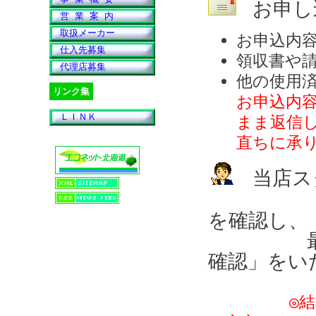
お申し
営 業 案 内
取扱メーカー
お申込内
仕入先募集
領収書や
代理店募集
他の使用
リンク集
お申込内
ＬＩＮＫ
まま返信
直ちに承
当店ス
「出荷状
を確認し、
最後に
確認」をい
◎結果の連