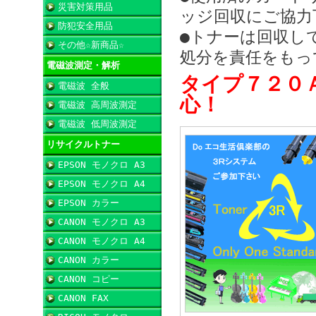
災害対策用品
ッジ回収にご協力
防犯安全用品
●トナーは回収し
その他☆新商品☆
処分を責任をもっ
電磁波測定・解析
タイプ７２０
電磁波 全般
心！
電磁波 高周波測定
電磁波 低周波測定
リサイクルトナー
EPSON モノクロ A3
EPSON モノクロ A4
EPSON カラー
CANON モノクロ A3
CANON モノクロ A4
CANON カラー
CANON コピー
CANON FAX