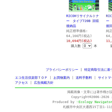
RICOHリサイクルトナ
RI
ー タイプ720B 回収
ー 
後納品
後
純正標準価格:
純
64,166円(税込)
64
10,694円(税込)
11
購入数
本
プライバシーポリシー
|
特定商取引法に基
エコ生活倶楽部ＴＯＰ
|
お買物案内
|
送料手数料
|
サイトマ
アクセス
|
広告掲載方針
掲載画像・文章には著作権が
Copyright©2006-202
Produced by
☜Ecology Navigato
札幌市中央区大通西15丁目1-11北