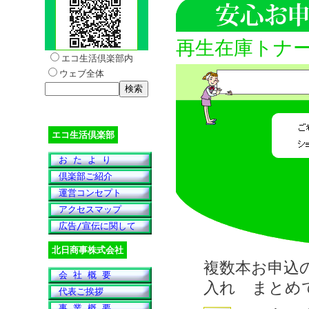
再生在庫トナ
エコ生活倶楽部内
ウェブ全体
エコ生活倶楽部
お た よ り
倶楽部ご紹介
運営コンセプト
アクセスマップ
広告/宣伝に関して
北日商事株式会社
複数本お申込
会 社 概 要
入れ まとめ
代表ご挨拶
事 業 概 要