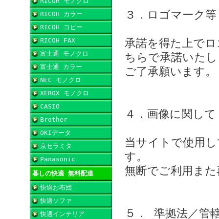
RICOH モノクロ
３．ロゴマーク等
RICOH カラー
RICOH コピー
RICOH FAX
承諾を得た上でロ
富士通 モノクロ
ちらで承諾いたし
富士通 カラー
ご了承願います。
NEC モノクロ
XEROX モノクロ
CASIO
４．画像に関して
Brother
OKIデータ
当サイトで使用し
京セラミタ
す。
Panasonic
無断でご利用また
暮しの快適 無料配達
快適お布団
快適ソファ
５． 準拠法／管
快適インテリア