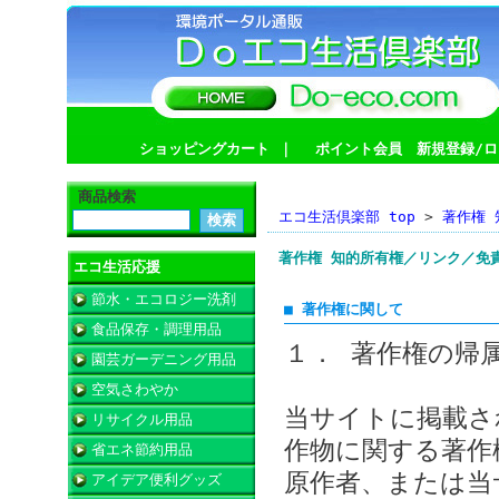
ショッピングカート
｜
ポイント会員 新規登録/ロ
商品検索
エコ生活倶楽部 top
>
著作権
著作権 知的所有権／リンク／免
エコ生活応援
節水・エコロジー洗剤
■ 著作権に関して
食品保存・調理用品
１． 著作権の帰
園芸ガーデニング用品
空気さわやか
当サイトに掲載さ
リサイクル用品
作物に関する著作
省エネ節約用品
原作者、または当
アイデア便利グッズ