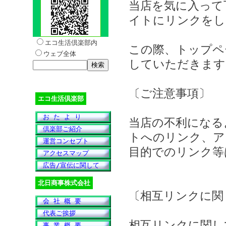
当店を気に入って
イトにリンクをし
エコ生活倶楽部内
この際、トップページ
ウェブ全体
していただきます
〔ご注意事項〕
エコ生活倶楽部
お た よ り
当店の不利になる
倶楽部ご紹介
トへのリンク、ア
運営コンセプト
目的でのリンク等
アクセスマップ
広告/宣伝に関して
北日商事株式会社
〔相互リンクに関
会 社 概 要
代表ご挨拶
相互リンクに関し
事 業 概 要