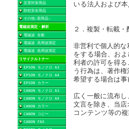
いる法人および本
災害対策用品
防犯安全用品
その他☆新商品☆
電磁波測定・解析
２．複製・転載・
電磁波 全般
電磁波 高周波測定
非営利で個人的な
電磁波 低周波測定
をする場合、およ
リサイクルトナー
利者の許可を得る
EPSON モノクロ A3
う行為は、著作権
EPSON モノクロ A4
希望する場合は事
EPSON カラー
CANON モノクロ A3
広く一般に流布し
CANON モノクロ A4
文言を除き、当店
CANON カラー
コンテンツ等の複
CANON コピー
CANON FAX