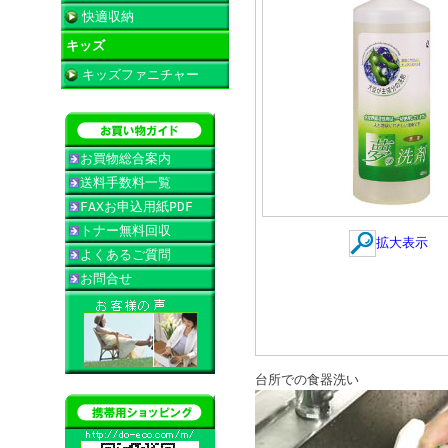
快適収納
キッズ
キッズファニチャー
お買物総合案内
送料手数料一覧
FAXお申込用紙PDF
トナー無料回収
拡大表示
よくあるご質問
お問合せ
台所での食器洗い