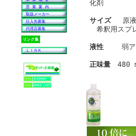
化剤
営 業 案 内
取扱メーカー
サイズ
原液ボト
仕入先募集
希釈用スプレーボ
代理店募集
リンク集
液性
弱ア
ＬＩＮＫ
正味量
480 