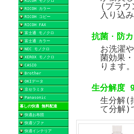
RICOH モノクロ
(ブラウ
RICOH カラー
入り込
RICOH コピー
RICOH FAX
富士通 モノクロ
抗菌
・
防カ
富士通 カラー
お洗濯
NEC モノクロ
菌効果・
XEROX モノクロ
ります
CASIO
Brother
OKIデータ
生分解
度 
京セラミタ
Panasonic
生分解(
暮しの快適 無料配達
て分解)
快適お布団
快適ソファ
快適インテリア