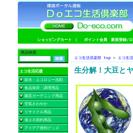
ショッピングカート
｜
ポイント会員 新規登録/ロ
商品検索
エコ生活倶楽部 top
>
エコ生
生分解！大豆と
エコ生活応援
節水・エコロジー洗剤
食品保存・調理用品
園芸ガーデニング用品
空気さわやか
リサイクル用品
省エネ節約用品
アイデア便利グッズ