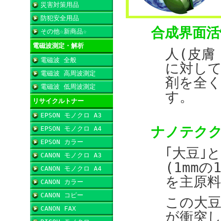
災害対策用品
防犯安全用品
合成界面活
その他☆新商品☆
電磁波測定・解析
人(皮膚
電磁波 全般
に対し
電磁波 高周波測定
剤を全
電磁波 低周波測定
す。
リサイクルトナー
EPSON モノクロ A3
ナノテク
EPSON モノクロ A4
EPSON カラー
｢大豆｣
CANON モノクロ A3
(1mm
CANON モノクロ A4
を主原
CANON カラー
CANON コピー
この大
CANON FAX
が衝突