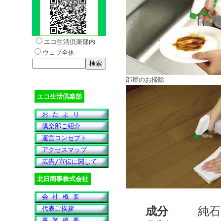
エコ生活倶楽部内
ウェブ全体
部屋のお掃除
エコ生活倶楽部
お た よ り
倶楽部ご紹介
運営コンセプト
アクセスマップ
広告/宣伝に関して
北日商事株式会社
会 社 概 要
成分
純石けん
代表ご挨拶
事 業 概 要