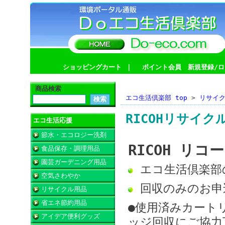
ショッピングカート
｜
ポイント会員 新規登録/ロ
商品検索
エコ生活倶楽部 top
>
リサイ
RICOHリサイク
エコ生活応援
節水・エコロジー洗剤
RICOH リコ
食品保存・調理用品
園芸ガーデニング用品
エコ生活倶楽
空気さわやか
回収のみのお
リサイクル用品
省エネ節約用品
●使用済みカート
アイデア便利グッズ
ッジ回収にご協力