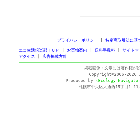
プライバシーポリシー
|
特定商取引法に基
エコ生活倶楽部ＴＯＰ
|
お買物案内
|
送料手数料
|
サイトマ
アクセス
|
広告掲載方針
掲載画像・文章には著作権が
Copyright©2006-202
Produced by
☜Ecology Navigato
札幌市中央区大通西15丁目1-11北