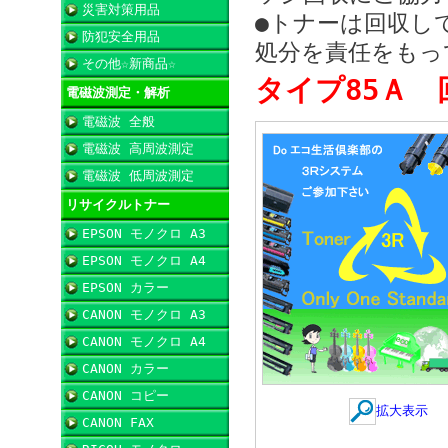
災害対策用品
●トナーは回収し
防犯安全用品
処分を責任をもっ
その他☆新商品☆
タイプ85Ａ
回
電磁波測定・解析
電磁波 全般
電磁波 高周波測定
電磁波 低周波測定
リサイクルトナー
EPSON モノクロ A3
EPSON モノクロ A4
EPSON カラー
CANON モノクロ A3
CANON モノクロ A4
CANON カラー
CANON コピー
拡大表示
CANON FAX