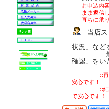
お申込内
営 業 案 内
取扱メーカー
まま返信
仕入先募集
直ちに承
代理店募集
当店ス
リンク集
「再生完
ＬＩＮＫ
状況」など
最後に
確認」をい
◎
安心です！
◎結果の連
で安心です！