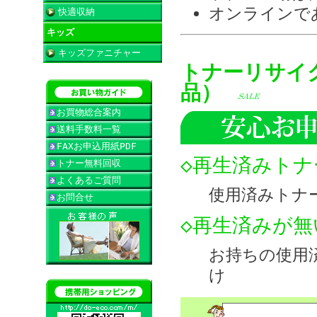
オンラインで
快適収納
キッズ
キッズファニチャー
トナーリサイ
品）
お買物総合案内
送料手数料一覧
FAXお申込用紙PDF
◇再生済みト
トナー無料回収
よくあるご質問
使用済みトナ
お問合せ
◇再生済みが
お持ちの使用
け