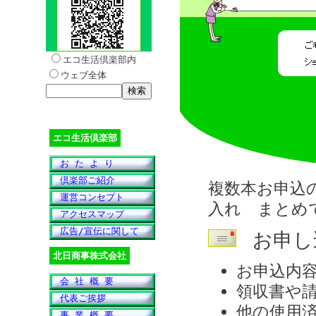
エコ生活倶楽部内
ウェブ全体
エコ生活倶楽部
お た よ り
倶楽部ご紹介
複数本お申込
運営コンセプト
入れ まとめ
アクセスマップ
広告/宣伝に関して
お申し
北日商事株式会社
お申込内
会 社 概 要
領収書や
代表ご挨拶
他の使用
事 業 概 要