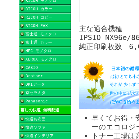
RICOH モノクロ
RICOH カラー
RICOH コピー
RICOH FAX
主な適合機種
富士通 モノクロ
IPSIO NX96e/8
富士通 カラー
純正印刷枚数 6,
NEC モノクロ
XEROX モノクロ
CASIO
Brother
OKIデータ
京セラミタ
Panasonic
暮しの快適 無料配達
早くてお得・
快適お布団
ーのエコロジ
快適ソファ
トナー工場は
快適インテリア