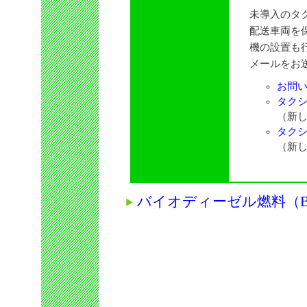
未導入のタ
配送車両を
機の設置も
メールをお
お問
タクシ
（新
タクシ
（新
バイオディーゼル燃料（B