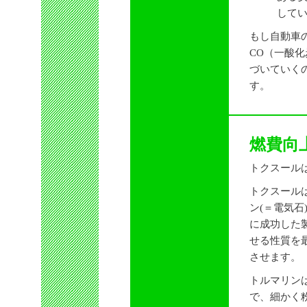
して
もし自動車
CO（一酸
づいていく
す。
燃費向
トクスール
トクスール
ン(＝電気
に成功した
せる性質を
させます。
トルマリン
で、細かく