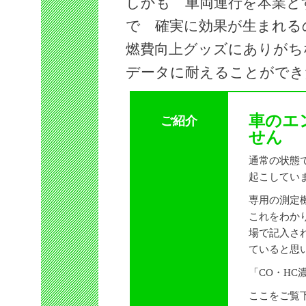
しかも 車両運行を本業と
で 確実に効果が生まれる
燃費向上グッズにありがち
データに耐えることができ
車のエ
ご紹介
せん
通常の状態
起こしてい
専用の測定
これをわか
場で記入さ
ていると思
「CO・H
ここをご覧