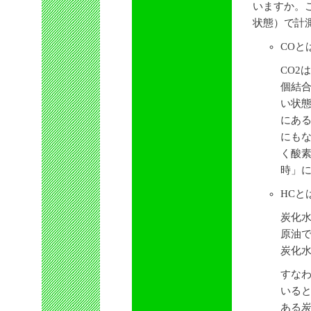
いますか。
状態）で計
COと
CO2
個結合
い状
にある
にも
く酸
時」
HCと
炭化
原油
炭化
すなわ
いる
ある