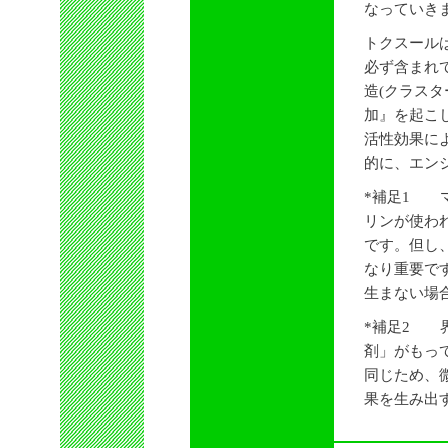
なっていき
トクスール
必ず含まれて
造(クラス
加』を起こ
活性効果に
的に、エン
*補足1 
リンが使わ
です。但し
なり重要で
生まない場
*補足2 
剤」がもっ
同じため、
果を生み出