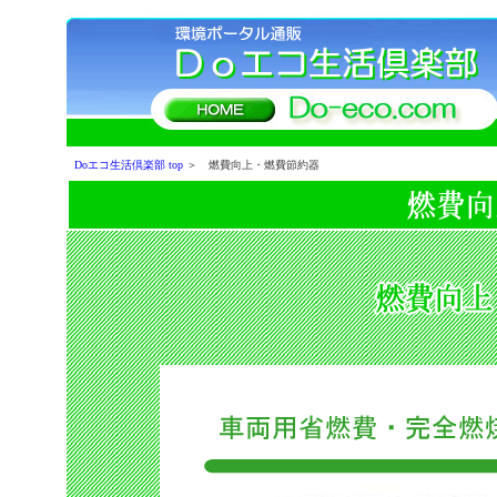
Doエコ生活倶楽部 top
＞ 燃費向上・燃費節約器