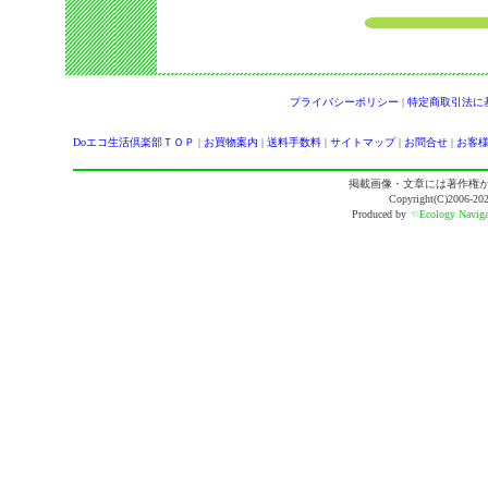
プライバシーポリシー
|
特定商取引法に
Doエコ生活倶楽部ＴＯＰ
|
お買物案内
|
送料手数料
|
サイトマップ
|
お問合せ
|
お客
掲載画像・文章には著作権
Copyright(C)2006-
Produced by
☜Ecology Navig