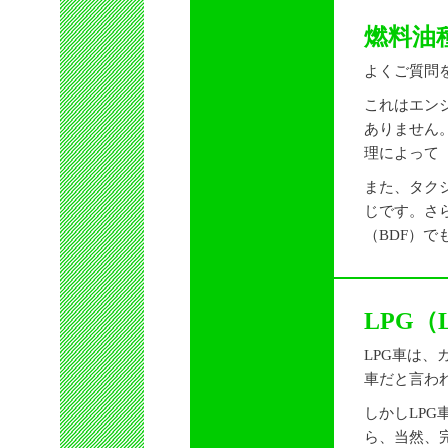
燃料油
よくご質問
これはエン
ありません
理によって
また、タクシ
じです。さ
（BDF）で
LPG（
LPG車は
車だと言わ
しかしLP
ら、当然、