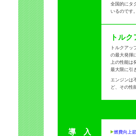
全国的にタ
いるのです
トルク
トルクアッ
の最大発揮
上の性能は
最大限に引
エンジンは
ど、その性
導 入
燃費向上