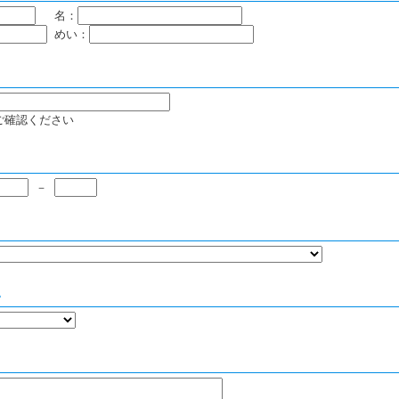
名：
めい：
ご確認ください
－
い